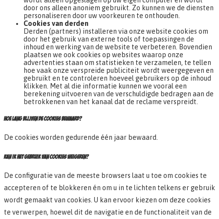
wordt alleen opgeslagen op uw eigen computer en wordt
door ons alleen anoniem gebruikt. Zo kunnen we de diensten
personaliseren door uw voorkeuren te onthouden.
Cookies van derden
Derden (partners) installeren via onze website cookies om
door het gebruik van externe tools of toepassingen de
inhoud en werking van de website te verbeteren. Bovendien
plaatsen we ook cookies op websites waarop onze
advertenties staan om statistieken te verzamelen, te tellen
hoe vaak onze verspreide publiciteit wordt weergegeven en
gebruikt en te controleren hoeveel gebruikers op de inhoud
klikken. Met al die informatie kunnen we vooral een
berekening uitvoeren van de verschuldigde bedragen aan de
betrokkenen van het kanaal dat de reclame verspreidt.
HOE LANG BLIJVEN DE COOKIES BEWAARD?
De cookies worden gedurende één jaar bewaard.
KAN IK HET GEBRUIK VAN COOKIES WEIGEREN?
De configuratie van de meeste browsers laat u toe om cookies te
accepteren of te blokkeren én om u in te lichten telkens er gebruik
wordt gemaakt van cookies. U kan ervoor kiezen om deze cookies
te verwerpen, hoewel dit de navigatie en de functionaliteit van de