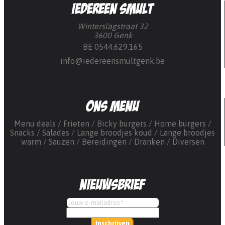
Iedereen smult
Winterslagstraat 32
3600 Genk
BE 0544.629.165
info@iedereensmultgenk.be
Ons menu
Menu deals
Frieten
Bicky burgers
Home burgers
Snacks
Salades
Lange broodjes koud
Lange broodjes
warm
Sauzen
Bereidingen
Dranken
Diversen
Nieuwsbrief
Inschrijven