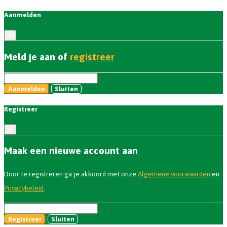
Aanmelden
×
Meld je aan of
registreer
Aanmelden
Sluiten
Registreer
×
Maak een nieuwe account aan
Door te registreren ga je akkoord met onze
Algemene voorwaarden
en
Privacybeleid
.
Registreer
Sluiten