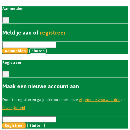
Aanmelden
×
Meld je aan of
registreer
Aanmelden
Sluiten
Registreer
×
Maak een nieuwe account aan
Door te registreren ga je akkoord met onze
Algemene voorwaarden
en
Privacybeleid
.
Registreer
Sluiten